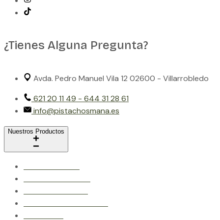
¿Tienes Alguna Pregunta?
Avda. Pedro Manuel Vila 12 02600 - Villarrobledo
621 20 11 49 - 644 31 28 61
info@pistachosmana.es
Nuestros Productos
Pistacho Crudo
Pistacho En Grano
Pistacho Tostado
Crema de Frutos Secos
Anacardos