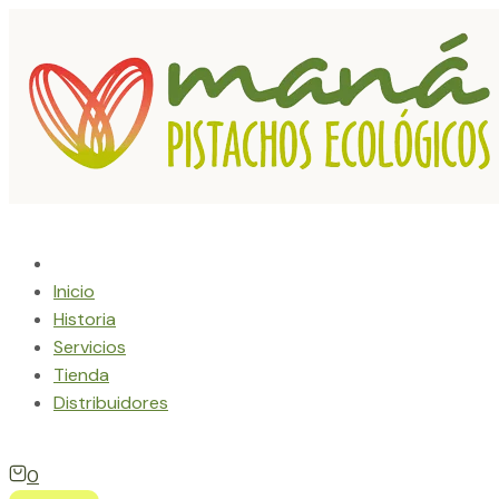
Skip
to
content
Inicio
Historia
Servicios
Tienda
Distribuidores
Menu
View
0