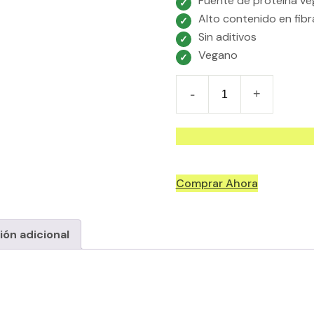
Fuente de proteína ve
Alto contenido en fibr
Sin aditivos
Vegano
Almendra
Comuna
Pelada
Ecológica
200gr
quantity
ión adicional