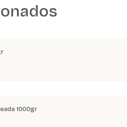
ionados
gr
neada 1000gr