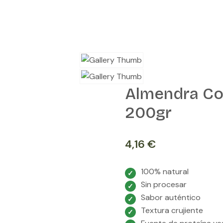
Almendra Co
200gr
4,16
€
100% natural
Sin procesar
Sabor auténtico
Textura crujiente