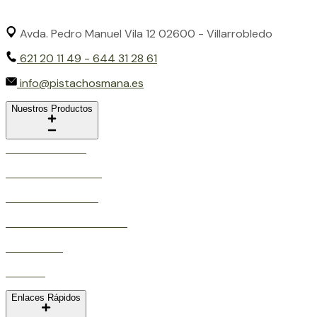
Avda. Pedro Manuel Vila 12 02600 - Villarrobledo
621 20 11 49 - 644 31 28 61
info@pistachosmana.es
Nuestros Productos
Pistacho Crudo
Pistacho En Grano
Pistacho Tostado
Crema de Frutos Secos
Anacardos
Aceites
Enlaces Rápidos