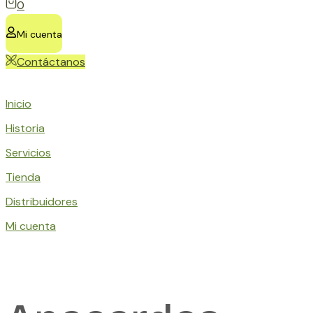
View
0
Cart
Mi cuenta
Contáctanos
Inicio
Historia
Servicios
Tienda
Distribuidores
Mi cuenta
Menu