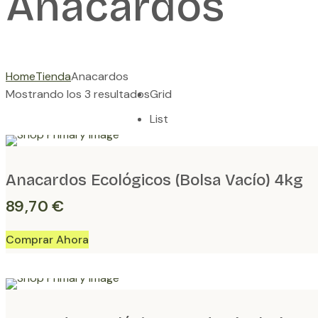
Anacardos
Home
Tienda
Anacardos
Mostrando los 3 resultados
Grid
List
Anacardos Ecológicos (Bolsa Vacío) 4kg
89,70
€