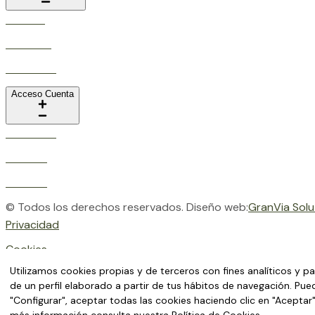
Historia
Servicios
Contacto
Acceso Cuenta
Mi cuenta
Pedidos
Detalles
© Todos los derechos reservados. Diseño web:
GranVia Solu
Privacidad
Cookies
Utilizamos cookies propias y de terceros con fines analíticos y p
Aviso Legal
de un perfil elaborado a partir de tus hábitos de navegación. Pue
Condiciones De Compra
"Configurar", aceptar todas las cookies haciendo clic en "Aceptar