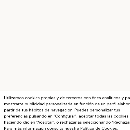
Mi cuenta
Pedidos
Detalles
© Todos los derechos reservados. Diseño web:
GranVia
Solutions
Privacidad
Cookies
Aviso Legal
Condiciones De Compra
Utilizamos cookies propias y de terceros con fines analíticos y pa
mostrarte publicidad personalizada en función de un perfil elabo
partir de tus hábitos de navegación. Puedes personalizar tus
preferencias pulsando en "Configurar", aceptar todas las cookies
haciendo clic en "Aceptar", o rechazarlas seleccionando "Rechazar
Para más información consulta nuestra
Política de Cookies
.