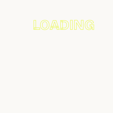
Déjanos Tu Correo
Te Contactamos
Enviar
Acepto la política de privacidad.
Terms & Conditions