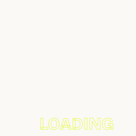
¿Tienes Alguna Pregunta?
Avda. Pedro Manuel Vila 12 02600 - Villarrobledo
621 20 11 49 - 644 31 28 61
info@pistachosmana.es
Nuestros Productos
Pistacho Crudo
Pistacho En Grano
Pistacho Tostado
Crema de Frutos Secos
Anacardos