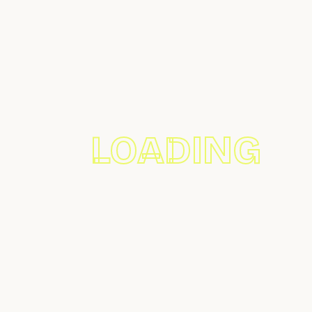
Harina Integral
Pistacho Ecológico En
Ecológica 200gr
Grano (Bolsa) 2kg
8,80
€
77,48
€
Déjanos Tu Correo
Te Contactamos