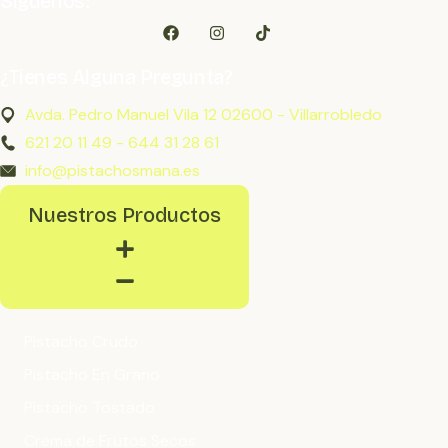
Síguenos:
¿Tienes Alguna Pregunta?
Avda. Pedro Manuel Vila 12 02600 - Villarrobledo
621 20 11 49 - 644 31 28 61
info@pistachosmana.es
Nuestros Productos
Pistacho Crudo
Pistacho En Grano
Pistacho Tostado
Crema de Frutos Secos